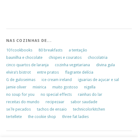
NAS COZINHAS DE...
101cookbooks
80 breakfasts
a tentação
baunilha e chocolate
chispes e couratos
chocolatria
cinco quartos de laranja
cozinha vegetariana
divina gula
elvira’s bistrot
entre pratos
flagrante delícia
G de guloseimas
ice cream ireland
iguarias de açucar e sal
jamie oliver
mixirica
muito gostoso
nigella
no soup for you
no special effects
rainhas do lar
receitas do mundo
recipezaar
sabor saudade
se7e pecados
tachos de ensaio
technicolorkitchen
tertellete
the cookie shop
three fat ladies