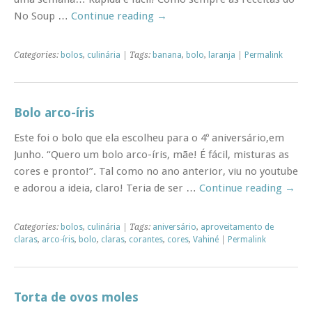
No Soup …
Continue reading
→
Categories:
bolos
,
culinária
| Tags:
banana
,
bolo
,
laranja
|
Permalink
Bolo arco-íris
Este foi o bolo que ela escolheu para o 4º aniversário,em
Junho. “Quero um bolo arco-íris, mãe! É fácil, misturas as
cores e pronto!”. Tal como no ano anterior, viu no youtube
e adorou a ideia, claro! Teria de ser …
Continue reading
→
Categories:
bolos
,
culinária
| Tags:
aniversário
,
aproveitamento de
claras
,
arco-íris
,
bolo
,
claras
,
corantes
,
cores
,
Vahiné
|
Permalink
Torta de ovos moles