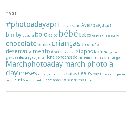
TAGS
#photoadayapril
açúcar
Aveiro
aniversário
bébé
bolo
bimby
bébés
bolos
bolacha
canela
cheesecake
crianças
chocolate
comida
decoração
desenvolvimento
etapas
doces
farinha
enxoval
gemas
leite condensado
ilustração
manias
manteiga
jantar
gravidez
maizena
Marchphotoaday
march photo a
day
ovos
meses
natas
papa
morangos
muffins
passeios
peixe
sobremesa
queijo
semanas
peso
restaurantes
tomate