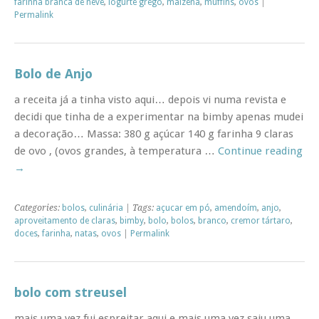
farinha branca de neve
,
iogurte grego
,
maizena
,
muffins
,
ovos
|
Permalink
Bolo de Anjo
a receita já a tinha visto aqui… depois vi numa revista e
decidi que tinha de a experimentar na bimby apenas mudei
a decoração… Massa: 380 g açúcar 140 g farinha 9 claras
de ovo , (ovos grandes, à temperatura …
Continue reading
→
Categories:
bolos
,
culinária
| Tags:
açucar em pó
,
amendoím
,
anjo
,
aproveitamento de claras
,
bimby
,
bolo
,
bolos
,
branco
,
cremor tártaro
,
doces
,
farinha
,
natas
,
ovos
|
Permalink
bolo com streusel
mais uma vez fui espreitar aqui e mais uma vez saiu uma