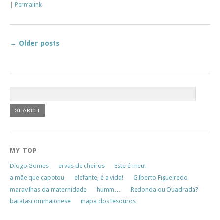
|
Permalink
←
Older posts
MY TOP
Diogo Gomes
ervas de cheiros
Este é meu!
a mãe que capotou
elefante, é a vida!
Gilberto Figueiredo
maravilhas da maternidade
humm…
Redonda ou Quadrada?
batatascommaionese
mapa dos tesouros