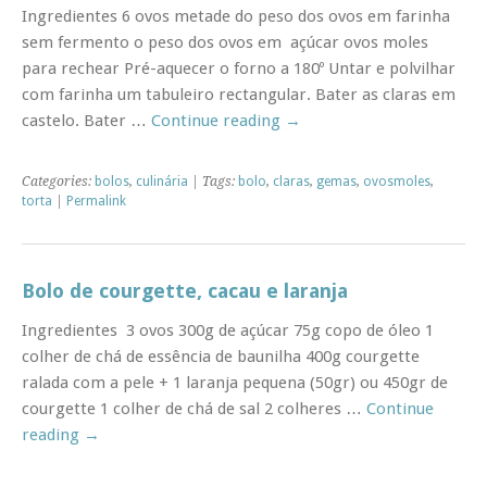
Ingredientes 6 ovos metade do peso dos ovos em farinha
sem fermento o peso dos ovos em açúcar ovos moles
para rechear Pré-aquecer o forno a 180º Untar e polvilhar
com farinha um tabuleiro rectangular. Bater as claras em
castelo. Bater …
Continue reading
→
Categories:
bolos
,
culinária
| Tags:
bolo
,
claras
,
gemas
,
ovosmoles
,
torta
|
Permalink
Bolo de courgette, cacau e laranja
Ingredientes 3 ovos 300g de açúcar 75g copo de óleo 1
colher de chá de essência de baunilha 400g courgette
ralada com a pele + 1 laranja pequena (50gr) ou 450gr de
courgette 1 colher de chá de sal 2 colheres …
Continue
reading
→