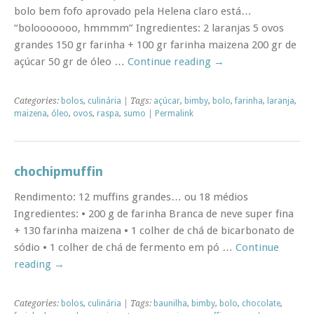
bolo bem fofo aprovado pela Helena claro está…
“bolooooooo, hmmmm” Ingredientes: 2 laranjas 5 ovos
grandes 150 gr farinha + 100 gr farinha maizena 200 gr de
açúcar 50 gr de óleo …
Continue reading
→
Categories:
bolos
,
culinária
| Tags:
açúcar
,
bimby
,
bolo
,
farinha
,
laranja
,
maizena
,
óleo
,
ovos
,
raspa
,
sumo
|
Permalink
chochipmuffin
Rendimento: 12 muffins grandes… ou 18 médios
Ingredientes: • 200 g de farinha Branca de neve super fina
+ 130 farinha maizena • 1 colher de chá de bicarbonato de
sódio • 1 colher de chá de fermento em pó …
Continue
reading
→
Categories:
bolos
,
culinária
| Tags:
baunilha
,
bimby
,
bolo
,
chocolate
,