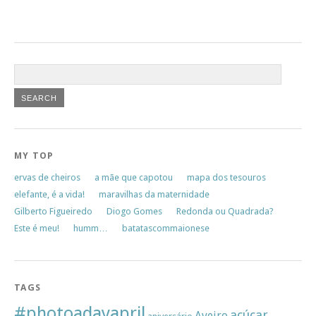
MY TOP
ervas de cheiros
a mãe que capotou
mapa dos tesouros
elefante, é a vida!
maravilhas da maternidade
Gilberto Figueiredo
Diogo Gomes
Redonda ou Quadrada?
Este é meu!
humm…
batatascommaionese
TAGS
#photoadayapril
açúcar
Aveiro