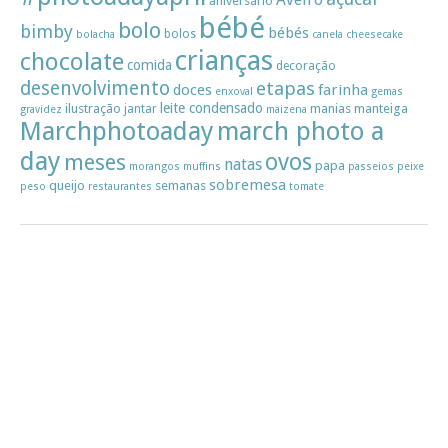
aniversário
bébé
bolo
bimby
bébés
bolos
bolacha
canela
cheesecake
crianças
chocolate
comida
decoração
desenvolvimento
etapas
doces
farinha
enxoval
gemas
leite condensado
ilustração
manias
manteiga
jantar
gravidez
maizena
Marchphotoaday
march photo a
day
ovos
meses
natas
papa
morangos
muffins
passeios
peixe
sobremesa
queijo
semanas
peso
restaurantes
tomate