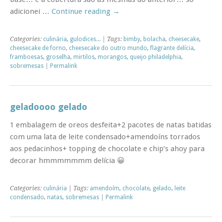
adicionei …
Continue reading
→
Categories:
culinária
,
gulodices...
| Tags:
bimby
,
bolacha
,
cheesecake
,
cheesecake de forno
,
cheesecake do outro mundo
,
flagrante delícia
,
framboesas
,
groselha
,
mirtilos
,
morangos
,
queijo philadelphia
,
sobremesas
|
Permalink
geladoooo gelado
1 embalagem de oreos desfeita+2 pacotes de natas batidas
com uma lata de leite condensado+amendoíns torrados
aos pedacinhos+ topping de chocolate e chip’s ahoy para
decorar hmmmmmmm delícia 😀
Categories:
culinária
| Tags:
amendoím
,
chocolate
,
gelado
,
leite
condensado
,
natas
,
sobremesas
|
Permalink