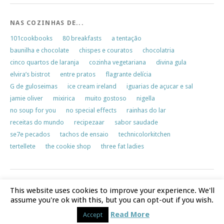
NAS COZINHAS DE...
101cookbooks
80 breakfasts
a tentação
baunilha e chocolate
chispes e couratos
chocolatria
cinco quartos de laranja
cozinha vegetariana
divina gula
elvira’s bistrot
entre pratos
flagrante delícia
G de guloseimas
ice cream ireland
iguarias de açucar e sal
jamie oliver
mixirica
muito gostoso
nigella
no soup for you
no special effects
rainhas do lar
receitas do mundo
recipezaar
sabor saudade
se7e pecados
tachos de ensaio
technicolorkitchen
tertellete
the cookie shop
three fat ladies
This website uses cookies to improve your experience. We'll
assume you're ok with this, but you can opt-out if you wish.
Proudly powered by
WordPress
|
Theme: Yoko by
Elmastudio
Read More
Top
Accept