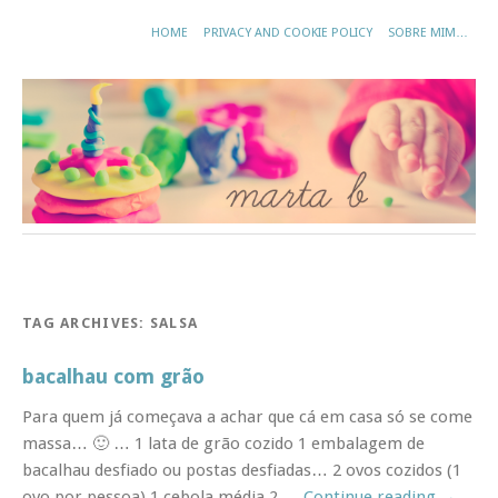
HOME
PRIVACY AND COOKIE POLICY
SOBRE MIM…
TAG ARCHIVES:
SALSA
bacalhau com grão
Para quem já começava a achar que cá em casa só se come
massa… 🙂 … 1 lata de grão cozido 1 embalagem de
bacalhau desfiado ou postas desfiadas… 2 ovos cozidos (1
ovo por pessoa) 1 cebola média 2 …
Continue reading
→