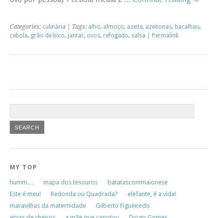
Categories:
culinária
| Tags:
alho
,
almoço
,
azeite
,
azeitonas
,
bacalhau
,
cebola
,
grão de bico
,
jantar
,
ovos
,
refogado
,
salsa
|
Permalink
MY TOP
humm…
mapa dos tesouros
batatascommaionese
Este é meu!
Redonda ou Quadrada?
elefante, é a vida!
maravilhas da maternidade
Gilberto Figueiredo
ervas de cheiros
a mãe que capotou
Diogo Gomes