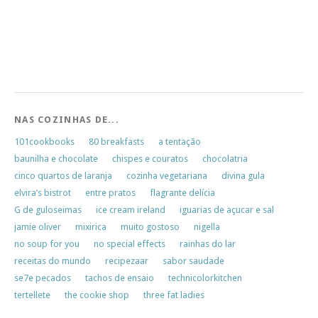
NAS COZINHAS DE...
101cookbooks
80 breakfasts
a tentação
baunilha e chocolate
chispes e couratos
chocolatria
cinco quartos de laranja
cozinha vegetariana
divina gula
elvira’s bistrot
entre pratos
flagrante delícia
G de guloseimas
ice cream ireland
iguarias de açucar e sal
jamie oliver
mixirica
muito gostoso
nigella
no soup for you
no special effects
rainhas do lar
receitas do mundo
recipezaar
sabor saudade
se7e pecados
tachos de ensaio
technicolorkitchen
tertellete
the cookie shop
three fat ladies