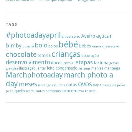
TAGS
#photoadayapril
açúcar
Aveiro
aniversário
bébé
bolo
bimby
bébés
bolos
bolacha
canela
cheesecake
crianças
chocolate
comida
decoração
desenvolvimento
etapas
doces
farinha
enxoval
gemas
leite condensado
ilustração
manias
manteiga
jantar
gravidez
maizena
Marchphotoaday
march photo a
day
ovos
meses
natas
papa
morangos
muffins
passeios
peixe
sobremesa
queijo
semanas
peso
restaurantes
tomate