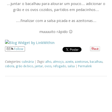
…juntar o bacalhau para alourar um pouco… adicionar o
grão e os ovos cozidos, partidos em pedacinhos…
….finalizar com a salsa picada e as azeitonas…
muuuuito rápido 😉
Follow
Categories:
culinária
| Tags:
alho
,
almoço
,
azeite
,
azeitonas
,
bacalhau
,
cebola
,
grão de bico
,
jantar
,
ovos
,
refogado
,
salsa
|
Permalink