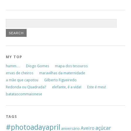
MY TOP
humm…
Diogo Gomes
mapa dos tesouros
ervas de cheiros
maravilhas da maternidade
a mãe que capotou
Gilberto Figueiredo
Redonda ou Quadrada?
elefante, é a vida!
Este é meu!
batatascommaionese
TAGS
#photoadayapril
açúcar
Aveiro
aniversário