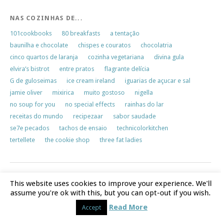
NAS COZINHAS DE...
101cookbooks
80 breakfasts
a tentação
baunilha e chocolate
chispes e couratos
chocolatria
cinco quartos de laranja
cozinha vegetariana
divina gula
elvira’s bistrot
entre pratos
flagrante delícia
G de guloseimas
ice cream ireland
iguarias de açucar e sal
jamie oliver
mixirica
muito gostoso
nigella
no soup for you
no special effects
rainhas do lar
receitas do mundo
recipezaar
sabor saudade
se7e pecados
tachos de ensaio
technicolorkitchen
tertellete
the cookie shop
three fat ladies
This website uses cookies to improve your experience. We'll
assume you're ok with this, but you can opt-out if you wish.
Proudly powered by
WordPress
|
Theme: Yoko by
Elmastudio
Read More
Top
Accept