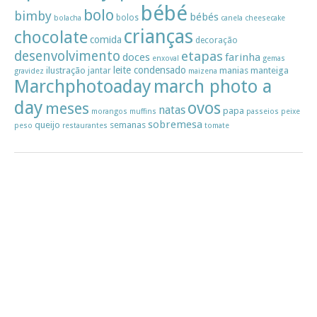
bébé
bolo
bimby
bébés
bolos
bolacha
canela
cheesecake
crianças
chocolate
comida
decoração
desenvolvimento
etapas
doces
farinha
enxoval
gemas
leite condensado
ilustração
manias
manteiga
jantar
gravidez
maizena
Marchphotoaday
march photo a
day
ovos
meses
natas
papa
morangos
muffins
passeios
peixe
sobremesa
queijo
semanas
peso
restaurantes
tomate