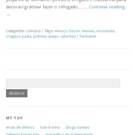
decorar/gratinar fazer o refogado… …
Continue reading
→
Categories:
culinária
| Tags:
almoço
,
bacon
,
massas
,
mozzarela
,
oregãos
,
pasta
,
pinhões
,
queijo
,
salsichas
|
Permalink
MY TOP
ervas de cheiros
Este é meu!
Diogo Gomes
Gilberto Figueiredo
maravilhas da maternidade