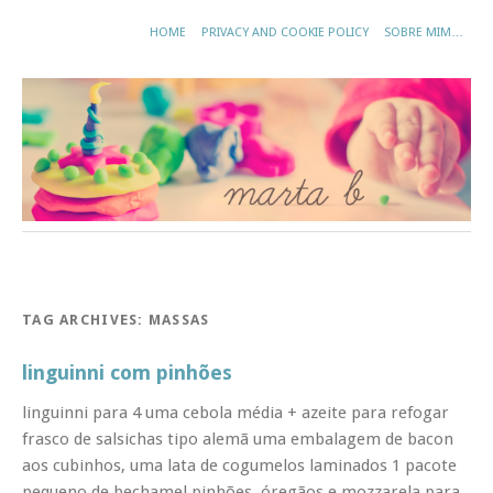
HOME
PRIVACY AND COOKIE POLICY
SOBRE MIM…
TAG ARCHIVES:
MASSAS
linguinni com pinhões
linguinni para 4 uma cebola média + azeite para refogar
frasco de salsichas tipo alemã uma embalagem de bacon
aos cubinhos, uma lata de cogumelos laminados 1 pacote
pequeno de bechamel pinhões, óregãos e mozzarela para