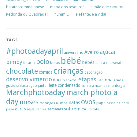
batatascommaionese
mapa dos tesouros
a mãe que capotou
Redonda ou Quadrada?
humm…
elefante, é a vida!
TAGS
#photoadayapril
açúcar
Aveiro
aniversário
bébé
bolo
bimby
bébés
bolos
bolacha
canela
cheesecake
crianças
chocolate
comida
decoração
desenvolvimento
etapas
doces
farinha
enxoval
gemas
leite condensado
ilustração
manias
manteiga
jantar
gravidez
maizena
Marchphotoaday
march photo a
day
ovos
meses
natas
papa
morangos
muffins
passeios
peixe
sobremesa
queijo
semanas
peso
restaurantes
tomate