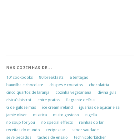
NAS COZINHAS DE...
101cookbooks
80 breakfasts
a tentação
baunilha e chocolate
chispes e couratos
chocolatria
cinco quartos de laranja
cozinha vegetariana
divina gula
elvira’s bistrot
entre pratos
flagrante delícia
G de guloseimas
ice cream ireland
iguarias de açucar e sal
jamie oliver
mixirica
muito gostoso
nigella
no soup for you
no special effects
rainhas do lar
receitas do mundo
recipezaar
sabor saudade
se7e pecados
tachos de ensaio
technicolorkitchen