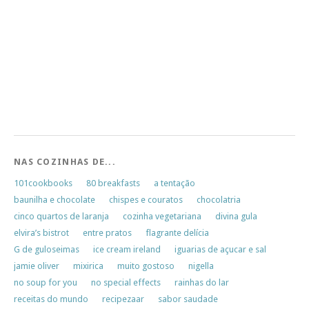
NAS COZINHAS DE...
101cookbooks
80 breakfasts
a tentação
baunilha e chocolate
chispes e couratos
chocolatria
cinco quartos de laranja
cozinha vegetariana
divina gula
elvira’s bistrot
entre pratos
flagrante delícia
G de guloseimas
ice cream ireland
iguarias de açucar e sal
jamie oliver
mixirica
muito gostoso
nigella
no soup for you
no special effects
rainhas do lar
receitas do mundo
recipezaar
sabor saudade