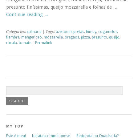
presunto finíssimas, queijo mozzarella e folhas de …
Continue reading
→
Categories:
culinária
| Tags:
azeitonas pretas
,
bimby
,
cogumelos
,
fiambre
,
mangericão
,
mozzarella
,
oregãos
,
pizza
,
presunto
,
queijo
,
rúcula
,
tomate
|
Permalink
MY TOP
Este é meu!
batatascommaionese
Redonda ou Quadrada?