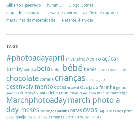
Gilberto Figueiredo
humm…
Diogo Gomes
mapa dos tesouros
ervas de cheiros
a mãe que capotou
maravilhas da maternidade
elefante, é a vida!
TAGS
#photoadayapril
açúcar
Aveiro
aniversário
bébé
bolo
bimby
bébés
bolos
bolacha
canela
cheesecake
crianças
chocolate
comida
decoração
desenvolvimento
etapas
doces
farinha
enxoval
gemas
leite condensado
ilustração
manias
manteiga
jantar
gravidez
maizena
Marchphotoaday
march photo a
day
ovos
meses
natas
papa
morangos
muffins
passeios
peixe
sobremesa
queijo
semanas
peso
restaurantes
tomate