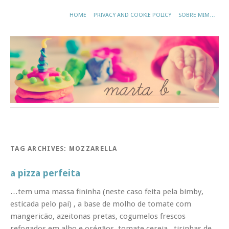
HOME
PRIVACY AND COOKIE POLICY
SOBRE MIM…
TAG ARCHIVES:
MOZZARELLA
a pizza perfeita
…tem uma massa fininha (neste caso feita pela bimby,
esticada pelo pai) , a base de molho de tomate com
mangericão, azeitonas pretas, cogumelos frescos
refogados em alho e orégãos, tomate cereja, tirinhas de