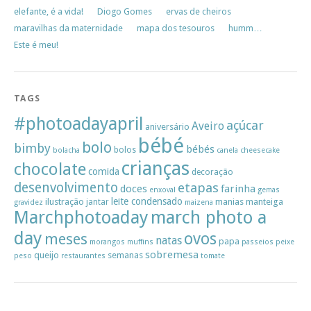
elefante, é a vida!
Diogo Gomes
ervas de cheiros
maravilhas da maternidade
mapa dos tesouros
humm…
Este é meu!
TAGS
#photoadayapril
açúcar
Aveiro
aniversário
bébé
bolo
bimby
bébés
bolos
bolacha
canela
cheesecake
crianças
chocolate
comida
decoração
desenvolvimento
etapas
doces
farinha
enxoval
gemas
leite condensado
ilustração
manias
manteiga
jantar
gravidez
maizena
Marchphotoaday
march photo a
day
ovos
meses
natas
papa
morangos
muffins
passeios
peixe
sobremesa
queijo
semanas
peso
restaurantes
tomate