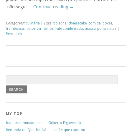
não segui …
Continue reading
→
Categories:
culinária
| Tags:
bolacha
,
cheesecake
,
comida
,
doces
,
framboesa
,
frutos vermelhos
,
leite condensado
,
mascarpone
,
natas
|
Permalink
MY TOP
batatascommaionese
Gilberto Figueiredo
Redonda ou Quadrada?
a mãe que capotou