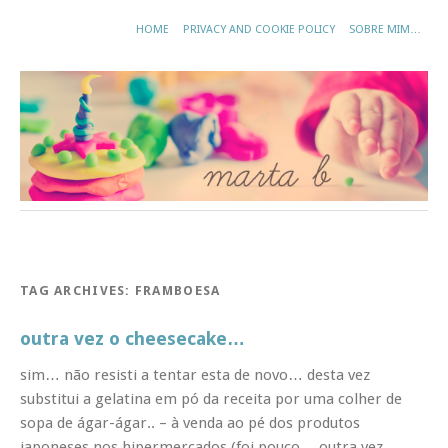
HOME
PRIVACY AND COOKIE POLICY
SOBRE MIM…
TAG ARCHIVES:
FRAMBOESA
outra vez o cheesecake…
sim… não resisti a tentar esta de novo… desta vez
substitui a gelatina em pó da receita por uma colher de
sopa de ágar-ágar.. – à venda ao pé dos produtos
japoneses nos hipermercados (foi pouco… outra vez…