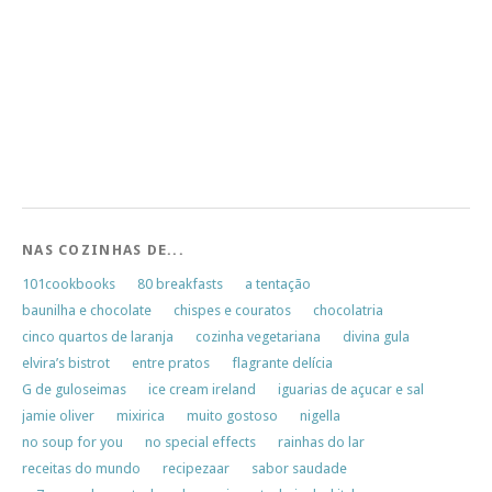
NAS COZINHAS DE...
101cookbooks
80 breakfasts
a tentação
baunilha e chocolate
chispes e couratos
chocolatria
cinco quartos de laranja
cozinha vegetariana
divina gula
elvira’s bistrot
entre pratos
flagrante delícia
G de guloseimas
ice cream ireland
iguarias de açucar e sal
jamie oliver
mixirica
muito gostoso
nigella
no soup for you
no special effects
rainhas do lar
receitas do mundo
recipezaar
sabor saudade