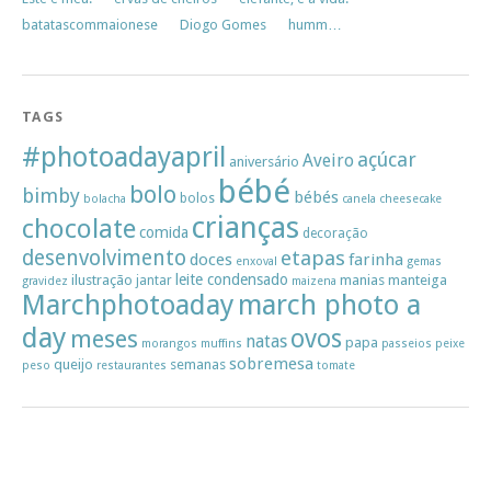
batatascommaionese
Diogo Gomes
humm…
TAGS
#photoadayapril
açúcar
Aveiro
aniversário
bébé
bolo
bimby
bébés
bolos
bolacha
canela
cheesecake
crianças
chocolate
comida
decoração
desenvolvimento
etapas
doces
farinha
enxoval
gemas
leite condensado
ilustração
manias
manteiga
jantar
gravidez
maizena
Marchphotoaday
march photo a
day
ovos
meses
natas
papa
morangos
muffins
passeios
peixe
sobremesa
queijo
semanas
peso
restaurantes
tomate