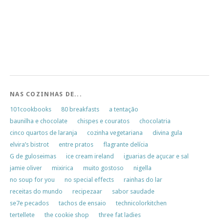
NAS COZINHAS DE...
101cookbooks
80 breakfasts
a tentação
baunilha e chocolate
chispes e couratos
chocolatria
cinco quartos de laranja
cozinha vegetariana
divina gula
elvira’s bistrot
entre pratos
flagrante delícia
G de guloseimas
ice cream ireland
iguarias de açucar e sal
jamie oliver
mixirica
muito gostoso
nigella
no soup for you
no special effects
rainhas do lar
receitas do mundo
recipezaar
sabor saudade
se7e pecados
tachos de ensaio
technicolorkitchen
tertellete
the cookie shop
three fat ladies