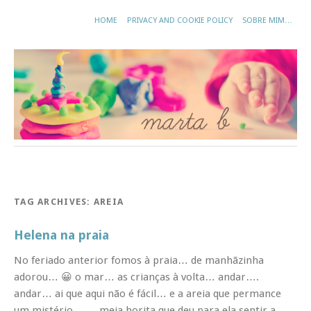
HOME
PRIVACY AND COOKIE POLICY
SOBRE MIM…
TAG ARCHIVES:
AREIA
Helena na praia
No feriado anterior fomos à praia… de manhãzinha
adorou… 😀 o mar… as crianças à volta… andar….
andar… ai que aqui não é fácil… e a areia que permance
um mistério… … meia horita que deu para ela sentir a …