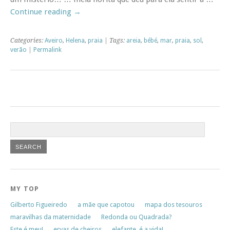
Continue reading
→
Categories:
Aveiro
,
Helena
,
praia
| Tags:
areia
,
bébé
,
mar
,
praia
,
sol
,
verão
|
Permalink
MY TOP
Gilberto Figueiredo
a mãe que capotou
mapa dos tesouros
maravilhas da maternidade
Redonda ou Quadrada?
Este é meu!
ervas de cheiros
elefante, é a vida!