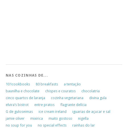
NAS COZINHAS DE...
101cookbooks
80 breakfasts
a tentação
baunilha e chocolate
chispes e couratos
chocolatria
cinco quartos de laranja
cozinha vegetariana
divina gula
elvira’s bistrot
entre pratos
flagrante delícia
G de guloseimas
ice cream ireland
iguarias de açucar e sal
jamie oliver
mixirica
muito gostoso
nigella
no soup for you
no special effects
rainhas do lar