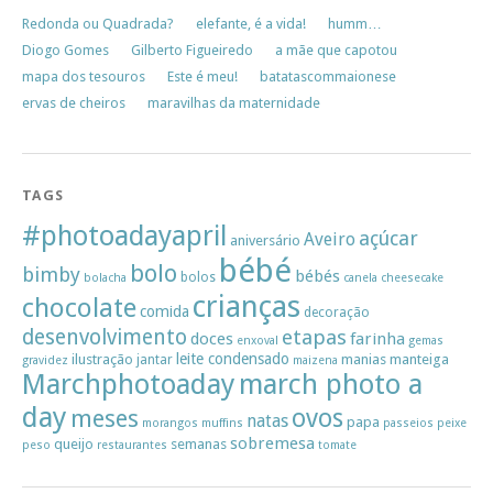
Redonda ou Quadrada?
elefante, é a vida!
humm…
Diogo Gomes
Gilberto Figueiredo
a mãe que capotou
mapa dos tesouros
Este é meu!
batatascommaionese
ervas de cheiros
maravilhas da maternidade
TAGS
#photoadayapril
açúcar
Aveiro
aniversário
bébé
bolo
bimby
bébés
bolos
bolacha
canela
cheesecake
crianças
chocolate
comida
decoração
desenvolvimento
etapas
doces
farinha
enxoval
gemas
leite condensado
ilustração
manias
manteiga
jantar
gravidez
maizena
Marchphotoaday
march photo a
day
ovos
meses
natas
papa
morangos
muffins
passeios
peixe
sobremesa
queijo
semanas
peso
restaurantes
tomate