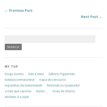
← Previous Post
Next Post →
MY TOP
Diogo Gomes
Este é meu!
Gilberto Figueiredo
batatascommaionese
mapa dos tesouros
maravilhas da maternidade
Redonda ou Quadrada?
a mãe que capotou
humm…
ervas de cheiros
elefante, é a vida!