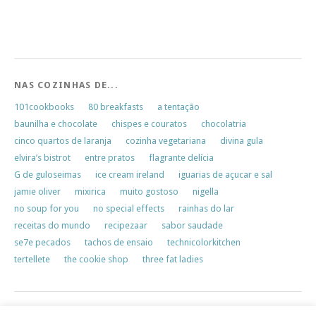
NAS COZINHAS DE...
101cookbooks
80 breakfasts
a tentação
baunilha e chocolate
chispes e couratos
chocolatria
cinco quartos de laranja
cozinha vegetariana
divina gula
elvira’s bistrot
entre pratos
flagrante delícia
G de guloseimas
ice cream ireland
iguarias de açucar e sal
jamie oliver
mixirica
muito gostoso
nigella
no soup for you
no special effects
rainhas do lar
receitas do mundo
recipezaar
sabor saudade
se7e pecados
tachos de ensaio
technicolorkitchen
tertellete
the cookie shop
three fat ladies