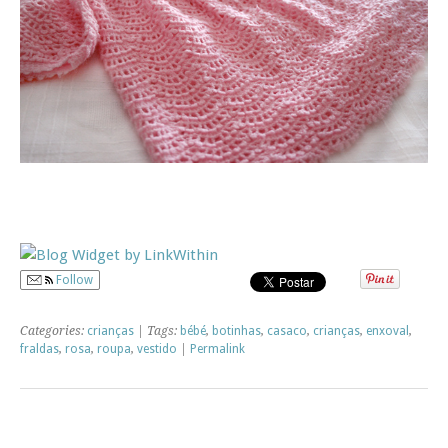
Follow
Categories:
crianças
| Tags:
bébé
,
botinhas
,
casaco
,
crianças
,
enxoval
,
fraldas
,
rosa
,
roupa
,
vestido
|
Permalink