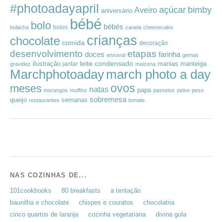
#photoadayapril
açúcar
bimby
Aveiro
aniversário
bébé
bolo
bébés
bolos
bolacha
canela
cheesecake
crianças
chocolate
comida
decoração
desenvolvimento
etapas
doces
farinha
enxoval
gemas
leite condensado
ilustração
manias
manteiga
jantar
gravidez
maizena
Marchphotoaday
march photo a day
ovos
meses
natas
papa
morangos
muffins
passeios
peixe
peso
sobremesa
queijo
semanas
restaurantes
tomate
NAS COZINHAS DE...
101cookbooks
80 breakfasts
a tentação
baunilha e chocolate
chispes e couratos
chocolatria
cinco quartos de laranja
cozinha vegetariana
divina gula