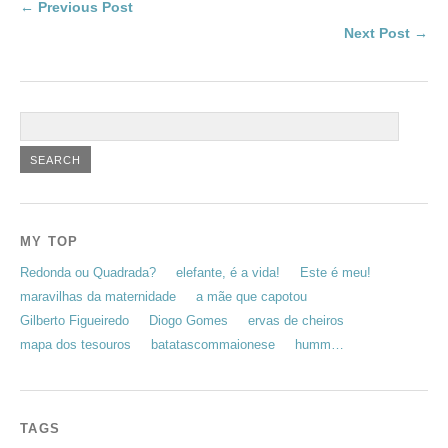
← Previous Post
Next Post →
MY TOP
Redonda ou Quadrada?
elefante, é a vida!
Este é meu!
maravilhas da maternidade
a mãe que capotou
Gilberto Figueiredo
Diogo Gomes
ervas de cheiros
mapa dos tesouros
batatascommaionese
humm…
TAGS