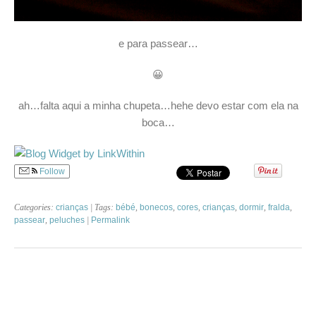
e para passear…
😀
ah…falta aqui a minha chupeta…hehe devo estar com ela na
boca…
Follow
Categories:
crianças
| Tags:
bébé
,
bonecos
,
cores
,
crianças
,
dormir
,
fralda
,
passear
,
peluches
|
Permalink